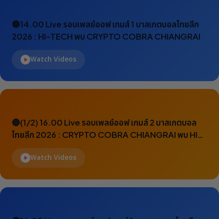
🔴14.00 Live รอบเพลย์ออฟ เกมส์ 1 บาสเกตบอลไทยลีก
2026 : HI-TECH พบ CRYPTO COBRA CHIANGRAI
Watch Videos
🔴(1/2) 16.00 Live รอบเพลย์ออฟ เกมส์ 2 บาสเกตบอล
ไทยลีก 2026 : CRYPTO COBRA CHIANGRAI พบ HI-
TECH
Watch Videos