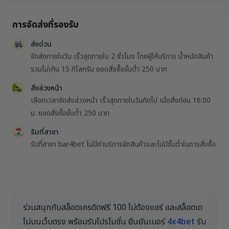
การจัดส่งที่รองรับ
ส่งด่วน
จัดส่งภายในวัน เร็วสุดภายใน 2 ชั่วโมง โดยผู้ให้บริการ น้ำหนักสินค้า
รวมไม่เกิน 15 กิโลกรัม ยอดสั่งซื้อขั้นต่ำ 250 บาท
สั่งล่วงหน้า
เลือกเวลาจัดส่งล่วงหน้า เร็วสุดภายในวันถัดไป เมื่อสั่งก่อน 16:00
น. ยอดสั่งซื้อขั้นต่ำ 250 บาท
รับที่สาขา
รับที่สาขา bar4bet ไม่มีค่าบริการจัดสินค้าและไม่มีขั้นต่ำในการสั่งซื้อ
ร่วมสนุกกับสล็อตเครดิตฟรี 100 ไม่ต้องแชร์ และสล็อตเด
โม่บนเว็บตรง พร้อมรับโปรโมชั่น ยืนยันเบอร์
4x4bet
รับ