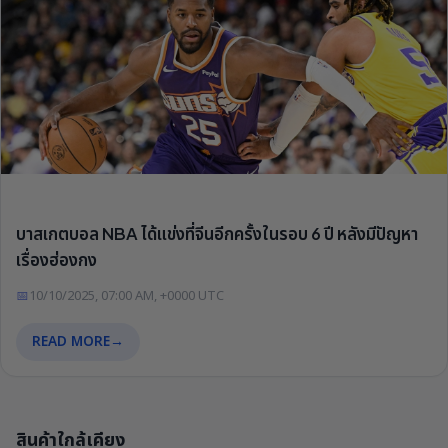
บาสเกตบอล NBA ได้แข่งที่จีนอีกครั้งในรอบ 6 ปี หลังมีปัญหา
เรื่องฮ่องกง
📅
10/10/2025, 07:00 AM, +0000 UTC
READ MORE
→
สินค้าใกล้เคียง